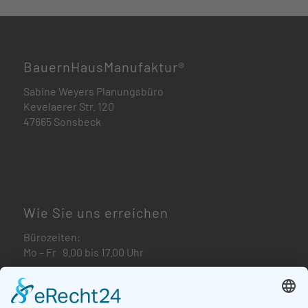
BauernHausManufaktur®
Sabine Weyers Planungsbüro
Kevelaerer Str. 120
47665 Sonsbeck
Wie Sie uns erreichen
Bürozeiten:
Mo – Fr 9.00 bis 17.00 Uhr
info@bauernhausmanufaktur.de
Tel.:
02838 / 97 82 72